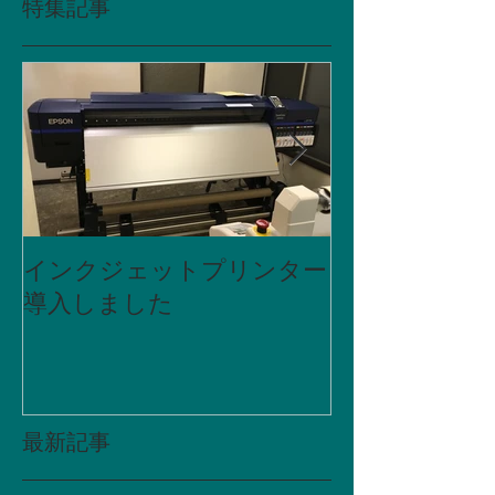
特集記事
インクジェットプリンター
食事処なごみ
導入しました
最新記事