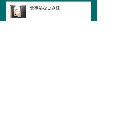
食事処なごみ様
第５８回サイン＆ディスプレイシ
ョー
念願の独立開業
アーカイブ
2016年11月
（2）
2件の記事