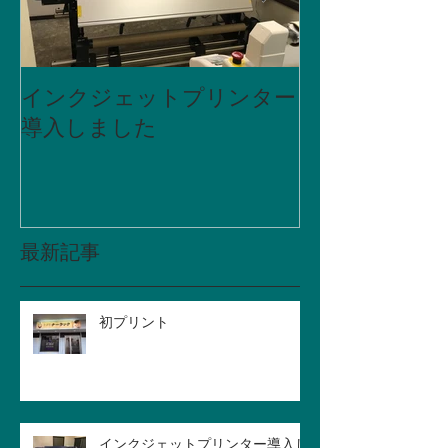
インクジェットプリンター
食事処なごみ
導入しました
最新記事
初プリント
インクジェットプリンター導入し