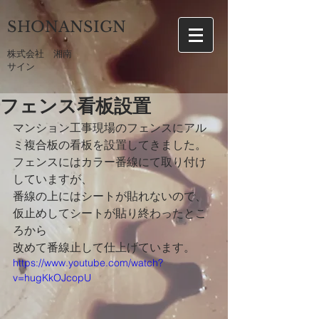
SHONANSIGN
​株式会社 湘南
サイン
フェンス看板設置
マンション工事現場のフェンスにアル
ミ複合板の看板を設置してきました。
フェンスにはカラー番線にて取り付け
していますが、
番線の上にはシートが貼れないので、
仮止めしてシートが貼り終わったとこ
ろから
改めて番線止して仕上げています。
https://www.youtube.com/watch?
v=hugKkOJcopU